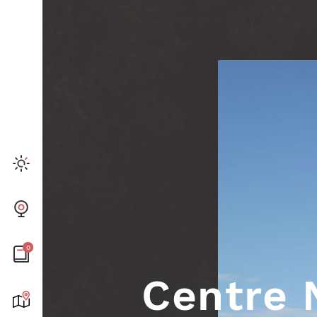
ION
R
CONTACTEZ NOUS
R
23 rue Pertuiset
74130 Bonneville
0
FRANCE
Fr
En
Centre 
info@tourisme-