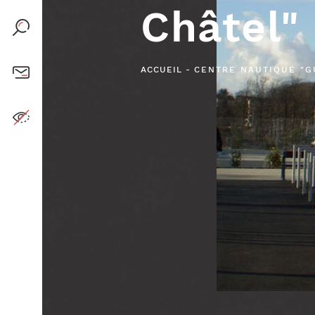
faucigny-
Châtel"
glieres.fr
+33 (0)4 50 97
S
ACCUEIL
-
CENTRE NAUTIQUE "G
38 37
VE
IE